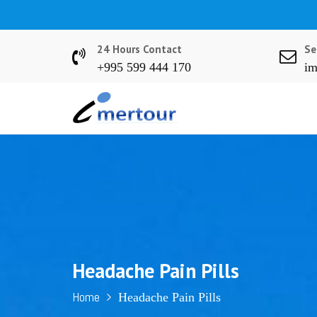
S
k
i
24 Hours Contact
Se
p
+995 599 444 170
im
t
o
c
o
n
t
e
n
t
Headache Pain Pills
Home
Headache Pain Pills