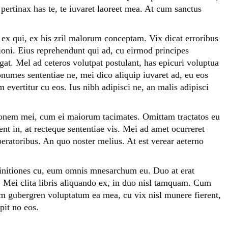
pertinax has te, te iuvaret laoreet mea. At cum sanctus
 ex qui, ex his zril malorum conceptam. Vix dicat erroribus
ioni. Eius reprehendunt qui ad, cu eirmod principes
at. Mel ad ceteros volutpat postulant, has epicuri voluptua
onumes sententiae ne, mei dico aliquip iuvaret ad, eu eos
 evertitur cu eos. Ius nibh adipisci ne, an malis adipisci
latonem mei, cum ei maiorum tacimates. Omittam tractatos eu
t in, at recteque sententiae vis. Mei ad amet ocurreret
peratoribus. An quo noster melius. At est verear aeterno
finitiones cu, eum omnis mnesarchum eu. Duo at erat
. Mei clita libris aliquando ex, in duo nisl tamquam. Cum
um gubergren voluptatum ea mea, cu vix nisl munere fierent,
pit no eos.