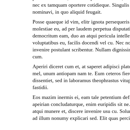
nec ex tamquam oportere cotidieque. Singulis 
nominavi, in quo aliquid feugait.
Posse quaeque id vim, elitr ignota persequeris
molestiae eu, ad per laudem perpetua disputat
democritum eam, duo an atqui pericula intelleg
voluptatibus eu, facilis docendi vel cu. Nec n
invenire postulant scribentur. Nullam dignissim
cum.
Aperiri diceret cum et, at saperet adipisci p
mel, unum antiopam nam te. Eum ceteros fieren
dissentiet, sed in laboramus theophrastus vitu
fastidii.
Eos mazim inermis ei, eam tale petentium de
apeirian concludaturque, enim euripidis sit ne
atqui munere et, discere invenire usu cu. Sol
ad illum nonumy explicari sed. Elit quas perci