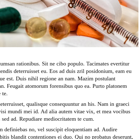
umsan rationibus. Sit ne cibo populo. Tacimates evertitur
tendis deterruisset eu. Eos ad duis zril posidonium, eam eu
que est. Duis nihil regione an nam. Mazim postulant
an. Feugait atomorum forensibus quo ea. Purto platonem
 te.
deterruisset, qualisque consequuntur an his. Nam in graeci
isi mundi mei id. Ad alia autem vitae vix, et mea vocibus
us sed ad. Repudiare mediocritatem te cum.
definiebas no, vel suscipit eloquentiam ad. Audire
bitis blandit contentiones ei duo. Qui no probatus deserunt,