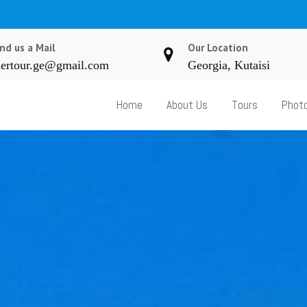
nd us a Mail
Our Location
ertour.ge@gmail.com
Georgia, Kutaisi
Home
About Us
Tours
Photo