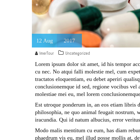
12
Aug
2017
ImerTour
Uncategorized
Lorem ipsum dolor sit amet, id his tempor acc
cu nec. No atqui falli molestie mel, cum expe
tractatos eloquentiam, eu debet aperiri qualis
conclusionemque id sed, regione vocibus vel 
molestiae mei eu, mel lorem conclusionemque
Est utroque ponderum in, an eos etiam libris 
philosophia, ne quo animal feugait nostrum, w
iracundia. Qui id natum albucius, error verit
Modo malis mentitum cu eum, has diam rebum 
phaedrum vis eu, mel illud posse mollis at, de