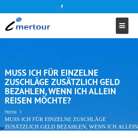
S
k
i
p
t
o
c
o
n
t
MUSS ICH FÜR EINZELNE
e
ZUSCHLÄGE ZUSÄTZLICH GELD
n
BEZAHLEN, WENN ICH ALLEIN
t
REISEN MÖCHTE?
Home
MUSS ICH FÜR EINZELNE ZUSCHLÄGE
ZUSÄTZLICH GELD BEZAHLEN, WENN ICH ALLEIN
REISEN MÖCHTE?